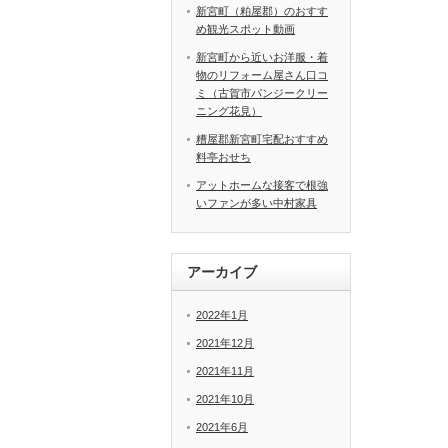
新宮町（粕屋郡）のおすす
め観光スポット動画
新宮町から近いお洋服・着
物のリフォーム屋さん口コ
ミ（古賀市パンジークリー
ニング花見）
糟屋郡新宮町宅配おすすめ
料亭おせち
アットホームな接客で根強
いファンが多い中村家具
アーカイブ
2022年1月
2021年12月
2021年11月
2021年10月
2021年6月