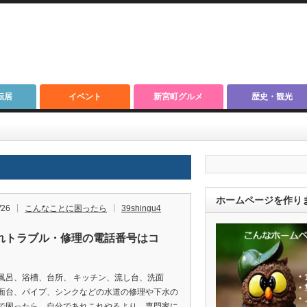
転居
イベント
新宮町グルメ
歴史・観光
ホームページを作り
/26
こんなことに困ったら
39shingu4
れトラブル・修理の電話番号はコ
風呂、浴槽、台所、 キッチン、流し台、洗面
面台、パイプ、シンクなどの水道の修理や下水の
で困ったら、自分であれこれやるより、専門家に