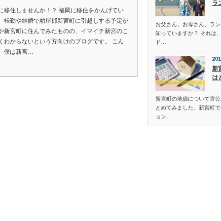
ラ
に移住しませんか！？ 福岡に移住をかんげてい
、転勤や結婚で粕屋郡新宮町に引越しする予定が
お父さん、お母さん、ラン
や新宮町に住んでみたものの、イマイチ新宮のこ
知っていますか？ それは
くわからないという方向けのブログです。 こん
ド…
、僕は新宮…
201
新
は
新宮町の地価について官公
とめてみました。新宮町で
ョン…