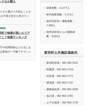
ンドセル購入
就業者数：11,477人
ドセル選びで大切なことを
町内就業者数：3,714人
、お子様が好きな色のラン
他市区町村へ通勤者数：
7,498人
9/6/5
他市区町村からの通勤者
宮町で地価が高いエリア
数：9,003人
どこ？地価ランキング
庁や民間情報などを元にま
は新規の一戸建てやマンシ
新宮町公共施設連絡先
新宮町役場：092-962-0231
税務課：092-963-1731l
住民課：092-963-1773
環境課：092-963-1732
健康福祉課：092-962-0230
会計課：092-963-1765
上下水道課：092-963-1736