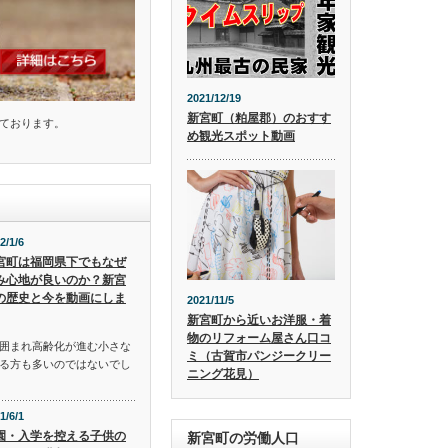
2021/12/19
新宮町（粕屋郡）のおすす
ております。
め観光スポット動画
2/1/6
宮町は福岡県下でもなぜ
み心地が良いのか？新宮
の歴史と今を動画にしま
2021/11/5
新宮町から近いお洋服・着
物のリフォーム屋さん口コ
囲まれ高齢化が進む小さな
ミ（古賀市パンジークリー
る方も多いのではないでし
ニング花見）
1/6/1
園・入学を控える子供の
新宮町の労働人口