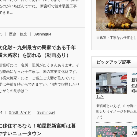
るのがいちばんですね。 新宮町で給水装置工事
できる…
/5
歴史・観光
39shingu4
※迅速・丁寧なお仕事をし
文化財～九州最古の民家である千年
横大路家）を訪れる（動画あり）
ピックアップ記事
新宮町には、名所、旧所がたくさんあります。そ
も映画になった千年家は、国の重要文化財です。
202
（横大路家）には、ご当主ご夫妻が住んでいま
新
学は午前８時からできますが、宅内で喫煙したり
住
ながらの見学はご…
町
した
新宮町といえば、山や海に
町というイメージを持たれ
/4
新宮町ガイド
39shingu4
ょう…
に移住するなら！粕屋郡新宮町は暮
202
やすいニュータウン
入