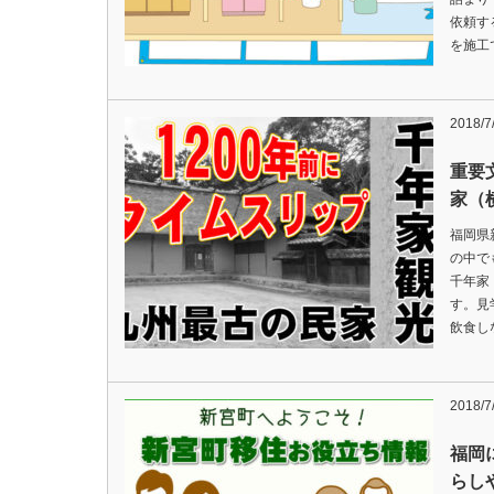
依頼す
を施工
2018/7
重要
家（
福岡県
の中で
千年家
す。見
飲食し
2018/7
福岡
らし