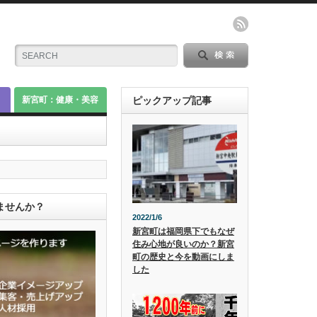
新宮町：健康・美容
ピックアップ記事
ませんか？
2022/1/6
新宮町は福岡県下でもなぜ
住み心地が良いのか？新宮
町の歴史と今を動画にしま
した