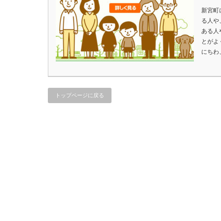
新宮町
る人や
ある人
とがよ
にちわ
トップページに戻る