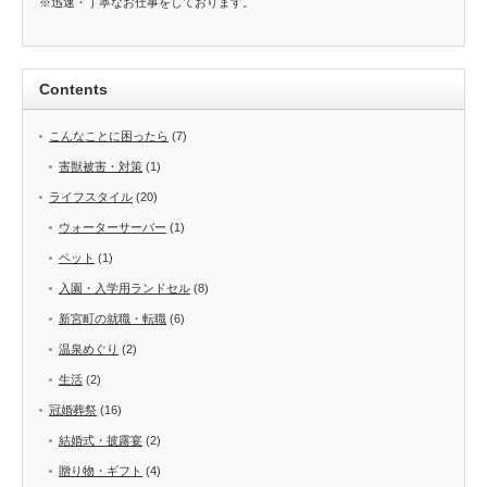
※迅速・丁寧なお仕事をしております。
Contents
こんなことに困ったら
(7)
害獣被害・対策
(1)
ライフスタイル
(20)
ウォーターサーバー
(1)
ペット
(1)
入園・入学用ランドセル
(8)
新宮町の就職・転職
(6)
温泉めぐり
(2)
生活
(2)
冠婚葬祭
(16)
結婚式・披露宴
(2)
贈り物・ギフト
(4)