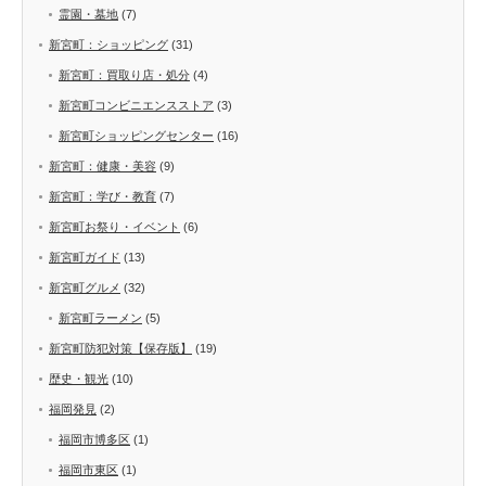
霊園・墓地
(7)
新宮町：ショッピング
(31)
新宮町：買取り店・処分
(4)
新宮町コンビニエンスストア
(3)
新宮町ショッピングセンター
(16)
新宮町：健康・美容
(9)
新宮町：学び・教育
(7)
新宮町お祭り・イベント
(6)
新宮町ガイド
(13)
新宮町グルメ
(32)
新宮町ラーメン
(5)
新宮町防犯対策【保存版】
(19)
歴史・観光
(10)
福岡発見
(2)
福岡市博多区
(1)
福岡市東区
(1)