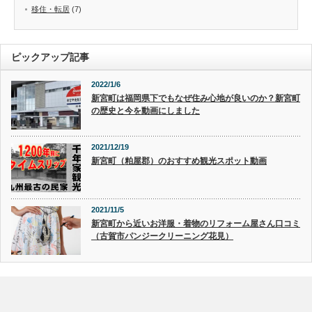
移住・転居
(7)
ピックアップ記事
2022/1/6
新宮町は福岡県下でもなぜ住み心地が良いのか？新宮町
の歴史と今を動画にしました
2021/12/19
新宮町（粕屋郡）のおすすめ観光スポット動画
2021/11/5
新宮町から近いお洋服・着物のリフォーム屋さん口コミ
（古賀市パンジークリーニング花見）