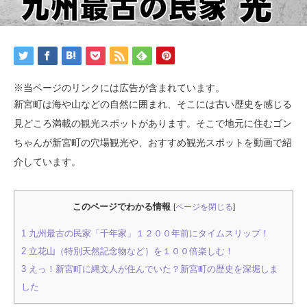
※当ページのリンクには広告が含まれています。
新宮町は海や山などの自然に囲まれ、そこには古い歴史を感じる
見どころ満載の観光スポットがあります。そこで地元に住むゴン
ちゃんが新宮町の穴場観光や、おすすめ観光スポットを動画で紹
介しています。
このページでわかる情報
[
ページを閉じる
]
1
九州最古の民家「千年家」１２００年前にタイムスリップ！
2
立花山（特別天然記念物など）を１００倍楽しむ！
3
えっ！新宮町に縄文人が住んでいた？新宮町の歴史を深堀しま
した