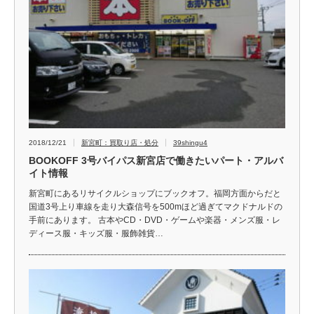
2018/12/21
新宮町：買取り店・処分
39shingu4
BOOKOFF 3号バイパス新宮店で働きたいパート・アルバ
イト情報
新宮町にあるリサイクルショップにブックオフ。福岡方面からだと
国道3号上り車線を走り大森信号を500mほど過ぎてマクドナルドの
手前にあります。 古本やCD・DVD・ゲームや楽器・メンズ服・レ
ディース服・キッズ服・服飾雑貨…