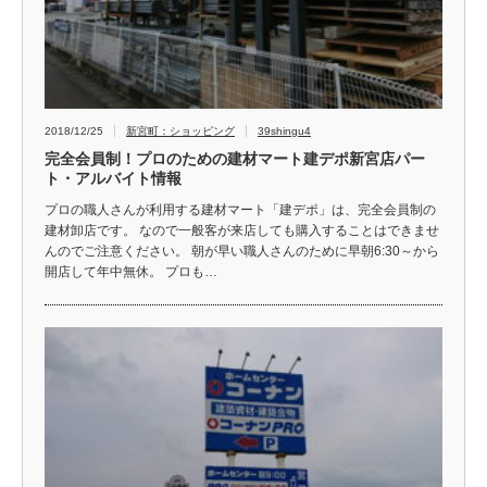
2018/12/25
新宮町：ショッピング
39shingu4
完全会員制！プロのための建材マート建デポ新宮店パー
ト・アルバイト情報
プロの職人さんが利用する建材マート「建デポ」は、完全会員制の
建材卸店です。 なので一般客が来店しても購入することはできませ
んのでご注意ください。 朝が早い職人さんのために早朝6:30～から
開店して年中無休。 プロも…