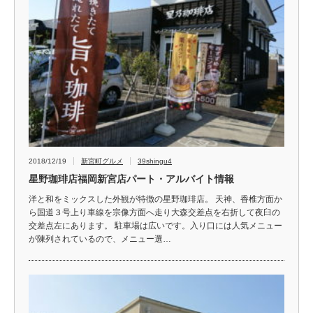
2018/12/19
新宮町グルメ
39shingu4
星野珈琲店福岡新宮店パート・アルバイト情報
洋と和をミックスした外観が特徴の星野珈琲店。 天神、香椎方面か
ら国道３号上り車線を宗像方面へ走り大森交差点を右折して夜臼の
交差点左にあります。 駐車場は広いです。入り口には人気メニュー
が陳列されているので、メニュー選…