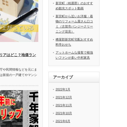
新宮町（粕屋郡）のおすす
め観光スポット動画
新宮町から近いお洋服・着
物のリフォーム屋さん口コ
ミ（古賀市パンジークリー
ニング花見）
糟屋郡新宮町宅配おすすめ
料亭おせち
アットホームな接客で根強
リアはどこ？地価ラン
いファンが多い中村家具
庁や民間情報などを元にま
は新規の一戸建てやマンシ
アーカイブ
2022年1月
2021年12月
2021年11月
2021年10月
2021年6月