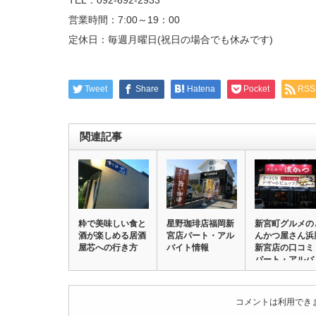
営業時間：7:00～19：00
定休日：毎週月曜日(祝日の場合でも休みです)
Tweet
Share
Hatena
Pocket
RSS
関連記事
粋で美味しい食と
星野珈琲店福岡新
新宮町グルメの
酒が楽しめる居酒
宮店パート・アル
んかつ屋さん浜
屋芯への行き方
バイト情報
新宮店の口コミ
パート・アルバ
イ…
コメントは利用でき