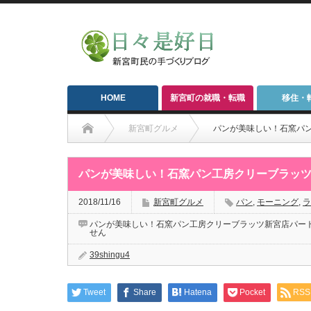
HOME
新宮町の就職・転職
移住・
新宮町グルメ
パンが美味しい！石窯パ
パンが美味しい！石窯パン工房クリーブラッ
2018/11/16
新宮町グルメ
パン
,
モーニング
,
ラ
パンが美味しい！石窯パン工房クリーブラッツ新宮店パート
せん
39shingu4
Tweet
Share
Hatena
Pocket
RSS