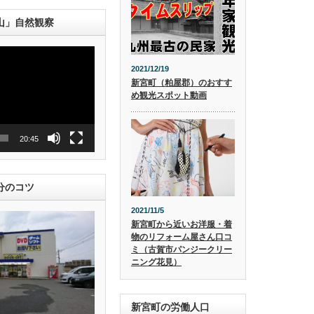
山」自然観察
2021/12/19
新宮町（粕屋郡）のおすす
め観光スポット動画
20:45
分のコツ
2021/11/5
新宮町から近いお洋服・着
物のリフォーム屋さん口コ
ミ（古賀市パンジークリー
ニング花見）
新宮町の労働人口