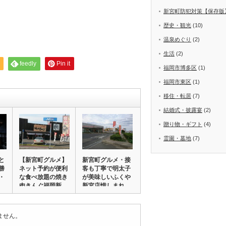
新宮町防犯対策【保存版
歴史・観光
(10)
温泉めぐり
(2)
生活
(2)
feedly
Pin it
福岡市博多区
(1)
福岡市東区
(1)
移住・転居
(7)
結婚式・披露宴
(2)
贈り物・ギフト
(4)
霊園・墓地
(7)
と
【新宮町グルメ】
新宮町グルメ・接
勝
ネット予約が便利
客も丁寧で明太子
・
な食べ放題の焼き
が美味しいふくや
肉きんぐ福岡新
新宮店惜しまれ
宮…
閉…
ません。