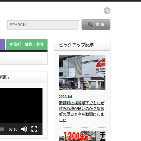
新宮町：健康・美容
ピックアップ記事
年家」
2022/1/6
新宮町は福岡県下でもなぜ
住み心地が良いのか？新宮
町の歴史と今を動画にしま
した
07:18