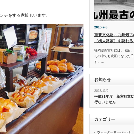
ンチをする家族もいます。
2018-7-5
重要文化財～九州最古
（横大路家）を訪れる
福岡県新宮町には、名所、
その中でも映画になった千
す。…
お知らせ
2018/11/9
平成31年度 新宮町立
行ないません
カテゴリー
ウォーターサーバー
(1)