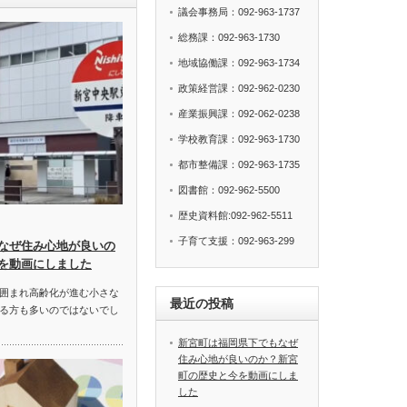
議会事務局：092-963-1737
総務課：092-963-1730
地域協働課：092-963-1734
政策経営課：092-962-0230
産業振興課：092-062-0238
学校教育課：092-963-1730
都市整備課：092-963-1735
図書館：092-962-5500
歴史資料館:092-962-5511
子育て支援：092-963-299
なぜ住み心地が良いの
を動画にしました
囲まれ高齢化が進む小さな
最近の投稿
る方も多いのではないでし
新宮町は福岡県下でもなぜ
住み心地が良いのか？新宮
町の歴史と今を動画にしま
した