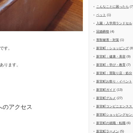
こんなことに困ったら
(7
ペット
(1)
入園・入学用ランドセル
冠婚葬祭
(4)
害獣被害・対策
(1)
です。
新宮町：ショッピング
(8
新宮町：健康・美容
(9)
あります。
新宮町：学び・教育
(7)
新宮町：買取り店・処分
新宮町お祭り・イベント
新宮町ガイド
(13)
新宮町グルメ
(27)
へのアクセス
新宮町コンビニエンスス
新宮町ショッピングセン
新宮町の就職・転職
(6)
新宮町ラーメン
(5)