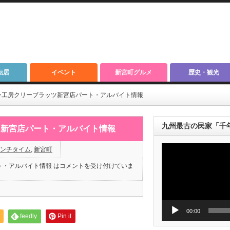
転居
イベント
新宮町グルメ
歴史・観光
ン工房クリーブラッツ新宮店パート・アルバイト情報
九州最古の民家「千
ツ新宮店パート・アルバイト情報
動
ンチタイム
,
新宮町
画
プ
・アルバイト情報 は
コメントを受け付けていま
レ
ー
ヤ
ー
00:00
feedly
Pin it