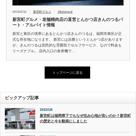
2019/2/11
新宮町グルメ
39shingu4
新宮町グルメ・老舗精肉店の直営とんかつ店きんのつるパ
ート・アルバイト情報
新宮と東区の境界にあるとんかつ店きんのつるは、福岡市東区が正
式な所在地になります。 新宮には浜勝というとんかつ店があります
が、きんのつるは庶民的な雰囲気でセルフサービス、なので料金も
リーズナブル。 店内入口の食券機で…
トップページに戻る
ピックアップ記事
2022/1/6
新宮町は福岡県下でもなぜ住み心地が良いのか？新宮町
の歴史と今を動画にしました