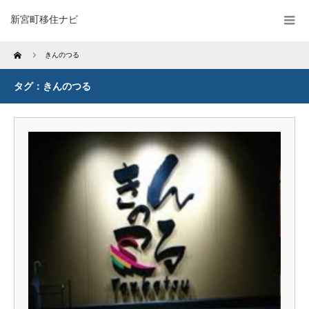
新宮町移住ナビ
Home
きんのつる
タグ：きんのつる