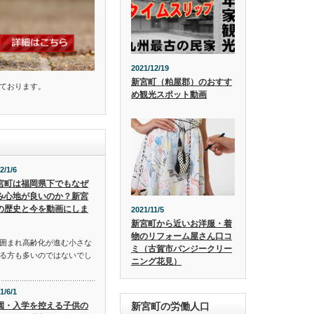
2021/12/19
新宮町（粕屋郡）のおすす
ております。
め観光スポット動画
2/1/6
宮町は福岡県下でもなぜ
み心地が良いのか？新宮
の歴史と今を動画にしま
2021/11/5
新宮町から近いお洋服・着
物のリフォーム屋さん口コ
囲まれ高齢化が進む小さな
ミ（古賀市パンジークリー
る方も多いのではないでし
ニング花見）
1/6/1
園・入学を控える子供の
新宮町の労働人口