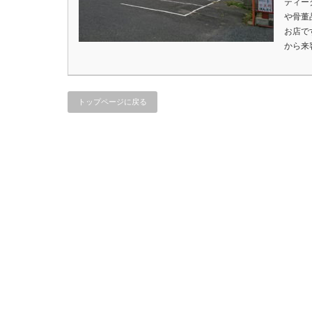
ティー
や骨董
お店で
から来
トップページに戻る