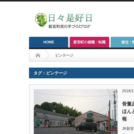
HOME
新宮町の就職・転職
移住・
ビンテージ
タグ：ビンテージ
2018/1
骨董
ほん
報
JR新