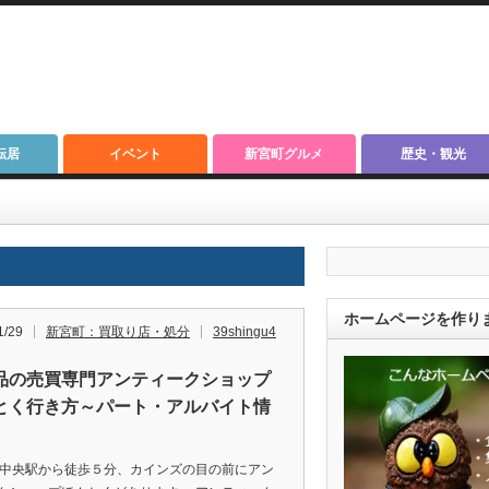
転居
イベント
新宮町グルメ
歴史・観光
ホームページを作り
1/29
新宮町：買取り店・処分
39shingu4
品の売買専門アンティークショップ
とく行き方～パート・アルバイト情
宮中央駅から徒歩５分、カインズの目の前にアン