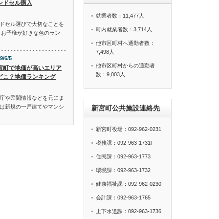
ンドセル購入
就業者数：11,477人
ドセル選びで大切なことを
町内就業者数：3,714人
、お子様が好きな色のラン
他市区町村へ通勤者数：
7,498人
9/6/5
他市区町村からの通勤者
宮町で地価が高いエリア
数：9,003人
どこ？地価ランキング
庁や民間情報などを元にま
は新規の一戸建てやマンシ
新宮町公共施設連絡先
新宮町役場：092-962-0231
税務課：092-963-1731l
住民課：092-963-1773
環境課：092-963-1732
健康福祉課：092-962-0230
会計課：092-963-1765
上下水道課：092-963-1736