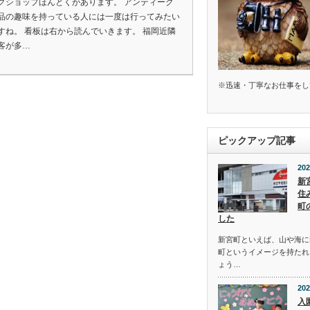
クショップほんとくがあります。 アンティーク
品の趣味を持っている人には一度は行ってみたい
すね。 看板は右から読んでいきます。 福岡近隣
客が多…
※迅速・丁寧なお仕事をし
ピックアップ記事
202
新
住
町
した
新宮町といえば、山や海に
町というイメージを持たれ
ょう…
202
入