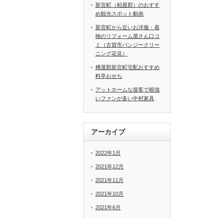
新宮町（粕屋郡）のおすす
め観光スポット動画
新宮町から近いお洋服・着
物のリフォーム屋さん口コ
ミ（古賀市パンジークリー
ニング花見）
糟屋郡新宮町宅配おすすめ
料亭おせち
アットホームな接客で根強
いファンが多い中村家具
アーカイブ
2022年1月
2021年12月
2021年11月
2021年10月
2021年6月