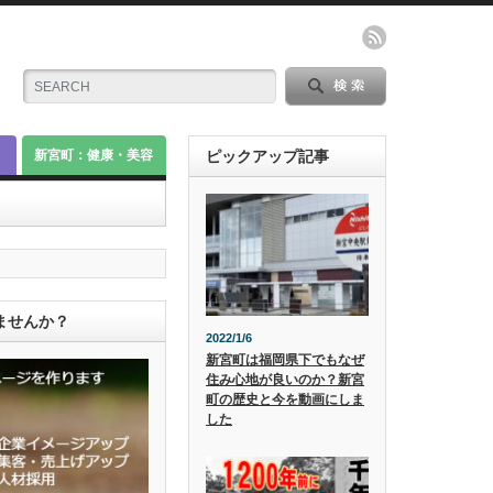
新宮町：健康・美容
ピックアップ記事
ませんか？
2022/1/6
新宮町は福岡県下でもなぜ
住み心地が良いのか？新宮
町の歴史と今を動画にしま
した