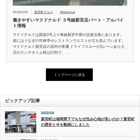
2018/12/8
新宮町グルメ
39shingu4
働きやすいマクドナルド ３号線新宮店パート・アルバイ
ト情報
マクドナルドは国道3号上り車線新宮中原の交差点角にあります。
前にはうなぎの竹林亭やレストランウエストが立ち並んでいます。
マクドナルド新宮店の店内や客層 ドライブスルーが2レーンあり土
日のランチタイム時は行列で、…
トップページに戻る
ピックアップ記事
2022/1/6
新宮町は福岡県下でもなぜ住み心地が良いのか？新宮町
の歴史と今を動画にしました