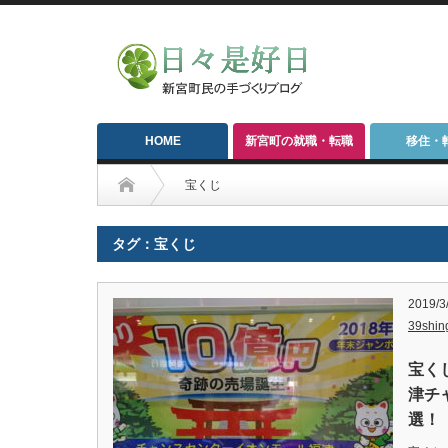
HOME
新宮町の就職・転職
移住・
宝くじ
タグ：宝くじ
2019/3
39shin
宝く
津チ
選！