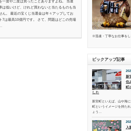
を一度や二度は買ったことありますよね。 当選
率は低いけど、けれど買わないと当たるものも当
せん。 最近の宝くじ当選金は年々アップしてお
ト7は最高10億円です。 さて、問題はどこの売場
…
※迅速・丁寧なお仕事をし
ピックアップ記事
202
新
住
町
した
新宮町といえば、山や海に
町というイメージを持たれ
ょう…
202
入