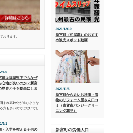
2021/12/19
新宮町（粕屋郡）のおすす
ております。
め観光スポット動画
2/1/6
宮町は福岡県下でもなぜ
み心地が良いのか？新宮
の歴史と今を動画にしま
2021/11/5
新宮町から近いお洋服・着
物のリフォーム屋さん口コ
囲まれ高齢化が進む小さな
ミ（古賀市パンジークリー
る方も多いのではないでし
ニング花見）
1/6/1
園・入学を控える子供の
新宮町の労働人口