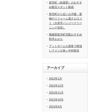
新宮町（粕屋郡）のおすす
め観光スポット動画
新宮町から近いお洋服・着
物のリフォーム屋さん口コ
ミ（古賀市パンジークリー
ニング花見）
糟屋郡新宮町宅配おすすめ
料亭おせち
アットホームな接客で根強
いファンが多い中村家具
アーカイブ
2022年1月
2021年12月
2021年11月
2021年10月
2021年6月