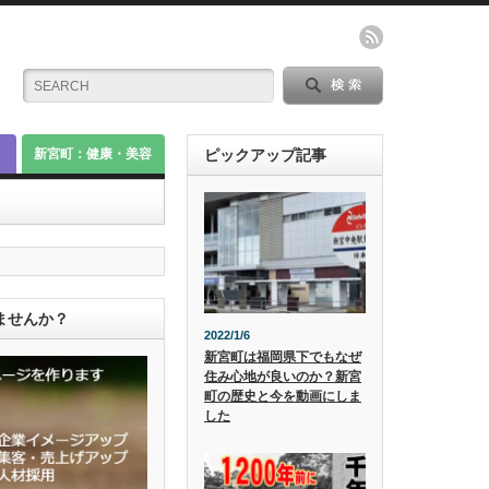
新宮町：健康・美容
ピックアップ記事
ませんか？
2022/1/6
新宮町は福岡県下でもなぜ
住み心地が良いのか？新宮
町の歴史と今を動画にしま
した