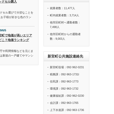
ンドセル購入
就業者数：11,477人
ドセル選びで大切なことを
町内就業者数：3,714人
、お子様が好きな色のラン
他市区町村へ通勤者数：
7,498人
9/6/5
他市区町村からの通勤者
宮町で地価が高いエリア
数：9,003人
どこ？地価ランキング
庁や民間情報などを元にま
は新規の一戸建てやマンシ
新宮町公共施設連絡先
新宮町役場：092-962-0231
税務課：092-963-1731l
住民課：092-963-1773
環境課：092-963-1732
健康福祉課：092-962-0230
会計課：092-963-1765
上下水道課：092-963-1736