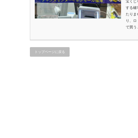
宝くじ
する確
たりま
り、ロ
で買う
トップページに戻る