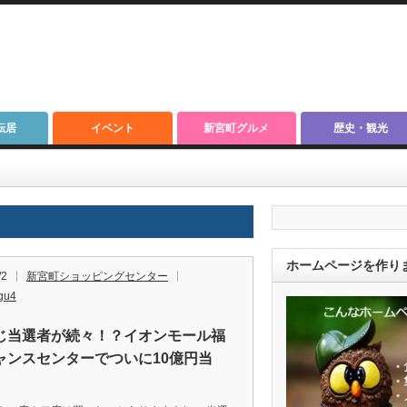
転居
イベント
新宮町グルメ
歴史・観光
ホームページを作り
/2
新宮町ショッピングセンター
gu4
じ当選者が続々！？イオンモール福
ャンスセンターでついに10億円当