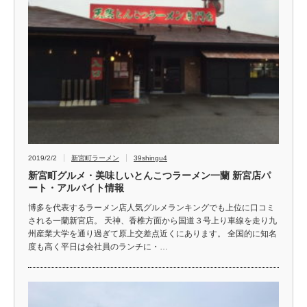
2019/2/2
新宮町ラーメン
39shingu4
新宮町グルメ・美味しいとんこつラーメン一蘭 新宮店パ
ート・アルバイト情報
博多を代表するラーメン店人気グルメランキングでも上位に口コミ
される一蘭新宮店。 天神、香椎方面から国道３号上り車線を走り九
州産業大学を通り過ぎて原上交差点近くにあります。 全国的に知名
度も高く平日は会社員のランチに・…