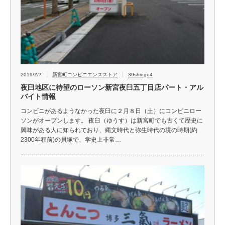
2019/2/7
新宮町コンビニエンスストア
39shingu4
夜臼地区に待望のローソン新宮夜臼五丁目店パート・アル
バイト情報
コンビニがあるようなかった夜臼に２月８日（土）にコンビニロー
ソンがオープンします。 夜臼（ゆうす）は新宮町でも古くて歴史に
興味がある人に知られており、縄文時代と弥生時代の境の時期(約
2300年程前)の貝塚で、学史上非常…