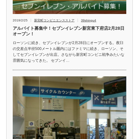
2019/2/25
新宮町コンビニエンスストア
39shingu4
アルバイト募集中！セブンイレブン新宮東下府店2月28日
オープン！
ローソンに続き、セブンイレブンが2月28日にオープンする。夜臼
の交差点半径500メートル圏内にはファミマに続き、ローソン、そ
してセブンイレブンが出店。さながら新宮町コンビニ戦争みたいな
雰囲気になってきた。 セブンイ…