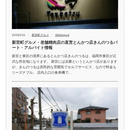
2019/2/11
新宮町グルメ
39shingu4
新宮町グルメ・老舗精肉店の直営とんかつ店きんのつるパ
ート・アルバイト情報
新宮と東区の境界にあるとんかつ店きんのつるは、福岡市東区が正
式な所在地になります。 新宮には浜勝というとんかつ店があります
が、きんのつるは庶民的な雰囲気でセルフサービス、なので料金も
リーズナブル。 店内入口の食券機で…