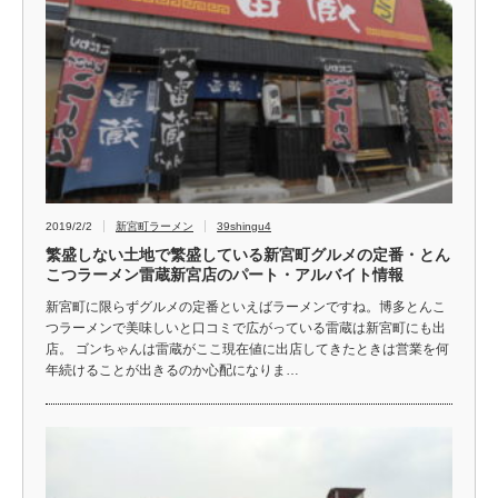
2019/2/2
新宮町ラーメン
39shingu4
繁盛しない土地で繁盛している新宮町グルメの定番・とん
こつラーメン雷蔵新宮店のパート・アルバイト情報
新宮町に限らずグルメの定番といえばラーメンですね。博多とんこ
つラーメンで美味しいと口コミで広がっている雷蔵は新宮町にも出
店。 ゴンちゃんは雷蔵がここ現在値に出店してきたときは営業を何
年続けることが出きるのか心配になりま…