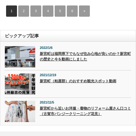
1
2
3
4
5
6
»
ピックアップ記事
2022/1/6
新宮町は福岡県下でもなぜ住み心地が良いのか？新宮町
の歴史と今を動画にしました
2021/12/19
新宮町（粕屋郡）のおすすめ観光スポット動画
2021/11/5
新宮町から近いお洋服・着物のリフォーム屋さん口コミ
（古賀市パンジークリーニング花見）