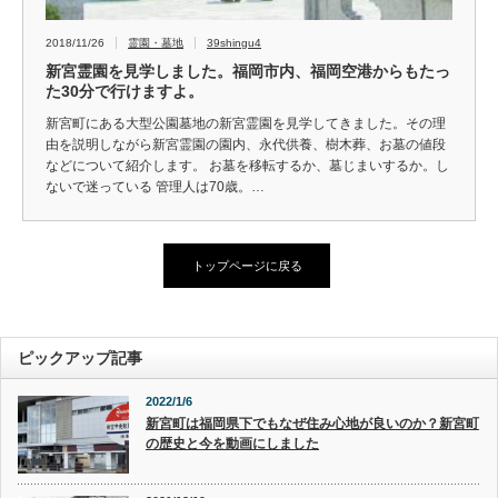
2018/11/26
霊園・墓地
39shingu4
新宮霊園を見学しました。福岡市内、福岡空港からもたっ
た30分で行けますよ。
新宮町にある大型公園墓地の新宮霊園を見学してきました。その理
由を説明しながら新宮霊園の園内、永代供養、樹木葬、お墓の値段
などについて紹介します。 お墓を移転するか、墓じまいするか。し
ないで迷っている 管理人は70歳。…
トップページに戻る
ピックアップ記事
2022/1/6
新宮町は福岡県下でもなぜ住み心地が良いのか？新宮町
の歴史と今を動画にしました