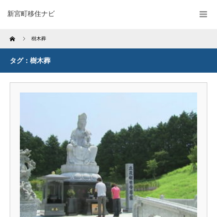
新宮町移住ナビ
Home
樹木葬
タグ：樹木葬