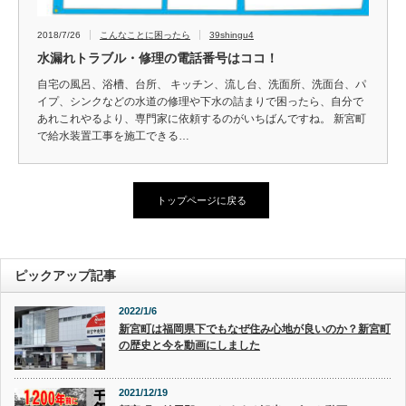
2018/7/26
こんなことに困ったら
39shingu4
水漏れトラブル・修理の電話番号はココ！
自宅の風呂、浴槽、台所、 キッチン、流し台、洗面所、洗面台、パ
イプ、シンクなどの水道の修理や下水の詰まりで困ったら、自分で
あれこれやるより、専門家に依頼するのがいちばんですね。 新宮町
で給水装置工事を施工できる…
トップページに戻る
ピックアップ記事
2022/1/6
新宮町は福岡県下でもなぜ住み心地が良いのか？新宮町
の歴史と今を動画にしました
2021/12/19