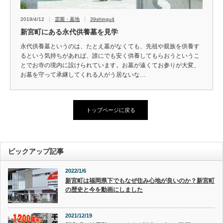
2019/4/12
霊園・墓地
39shingu4
新宮町にある永代供養墓を見学
永代供養墓というのは、たとえ墓がなくても、先祖や親族を供養す
るという気持ちがあれば、誰にでも安く供養してもらおうというこ
とでお寺の境内に設けられています。お墓が遠くてお参りが大変、
お墓を守って承継してくれる人がう居ないな…
トップページに戻る
ピックアップ記事
2022/1/6
新宮町は福岡県下でもなぜ住み心地が良いのか？新宮町
の歴史と今を動画にしました
2021/12/19