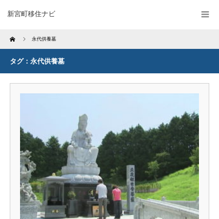
新宮町移住ナビ
Home
永代供養墓
タグ：永代供養墓