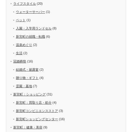
ライフスタイル
(20)
ウォーターサーバー
(1)
ペット
(1)
入園・入学用ランドセル
(8)
新宮町の就職・転職
(6)
温泉めぐり
(2)
生活
(2)
冠婚葬祭
(16)
結婚式・披露宴
(2)
贈り物・ギフト
(4)
霊園・墓地
(7)
新宮町：ショッピング
(31)
新宮町：買取り店・処分
(4)
新宮町コンビニエンスストア
(3)
新宮町ショッピングセンター
(16)
新宮町：健康・美容
(9)