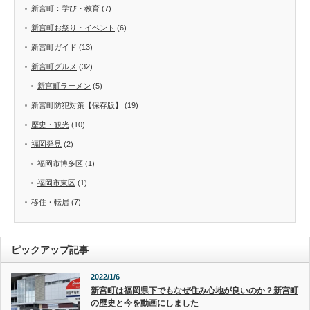
新宮町：学び・教育
(7)
新宮町お祭り・イベント
(6)
新宮町ガイド
(13)
新宮町グルメ
(32)
新宮町ラーメン
(5)
新宮町防犯対策【保存版】
(19)
歴史・観光
(10)
福岡発見
(2)
福岡市博多区
(1)
福岡市東区
(1)
移住・転居
(7)
ピックアップ記事
2022/1/6
新宮町は福岡県下でもなぜ住み心地が良いのか？新宮町
の歴史と今を動画にしました