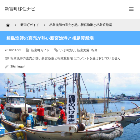
新宮町移住ナビ
Home
新宮町ガイド
相島漁師の直売が熱い新宮漁港と相島渡船場
相島漁師の直売が熱い新宮漁港と相島渡船場
2018/11/23
新宮町ガイド
いけ間売り
,
新宮漁港
,
相島
相島漁師の直売が熱い新宮漁港と相島渡船場 は
コメントを受け付けていません
39shingu4