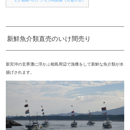
2.2
相島へのアクセス時刻表（片道17分）
新鮮魚介類直売のいけ間売り
新宮沖の玄界灘に浮かぶ相島周辺で漁獲をして新鮮な魚介類が水
揚げされます。