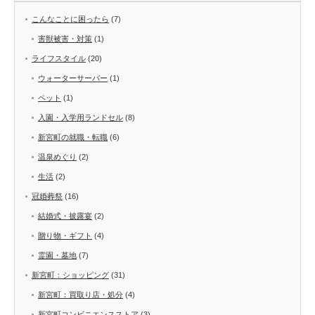
こんなことに困ったら
(7)
害獣被害・対策
(1)
ライフスタイル
(20)
ウォーターサーバー
(1)
ペット
(1)
入園・入学用ランドセル
(8)
新宮町の就職・転職
(6)
温泉めぐり
(2)
生活
(2)
冠婚葬祭
(16)
結婚式・披露宴
(2)
贈り物・ギフト
(4)
霊園・墓地
(7)
新宮町：ショッピング
(31)
新宮町：買取り店・処分
(4)
新宮町コンビニエンスストア
(3)