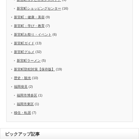
新宮町ショッピングセンター
(16)
新宮町：健康・美容
(9)
新宮町：学び・教育
(7)
新宮町お祭り・イベント
(6)
新宮町ガイド
(13)
新宮町グルメ
(32)
新宮町ラーメン
(5)
新宮町防犯対策【保存版】
(19)
歴史・観光
(10)
福岡発見
(2)
福岡市博多区
(1)
福岡市東区
(1)
移住・転居
(7)
ピックアップ記事